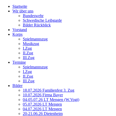
Startseite
Wir über uns
Bundeswehr
Schwedische Leibgarde
Bilder Rückblick
Vorstand
Korps
Spielmannszug
Musikzug
I.Zug
II.Zug
III.Zug
Termine
Spielmannszug
I.Zug
II.Zug
III.Zug
Bilder
18.07.2026 Familienfest 3. Zug
10.07.2026 Firma Bayer
04-05.07.26 LT Mengen (W.Vogt)
05.07.2026 LT Mengen
04.07.2026 LT Mengen
20-21.06.26 Dietenheim