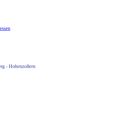
___________________
essen
___________________
rg - Hohenzollern