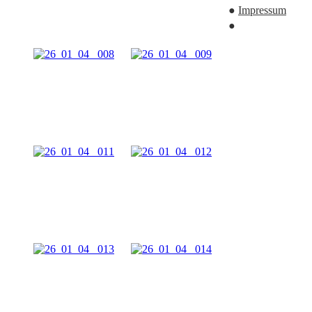
●
Impressum
●