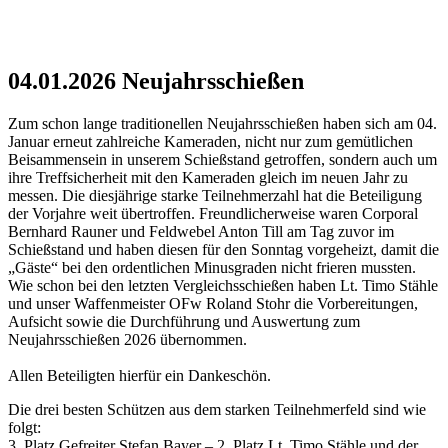
04.01.2026 Neujahrsschießen
Zum schon lange traditionellen Neujahrsschießen haben sich am 04.
Januar erneut zahlreiche Kameraden, nicht nur zum gemütlichen
Beisammensein in unserem Schießstand getroffen, sondern auch um
ihre Treffsicherheit mit den Kameraden gleich im neuen Jahr zu
messen. Die diesjährige starke Teilnehmerzahl hat die Beteiligung
der Vorjahre weit übertroffen. Freundlicherweise waren Corporal
Bernhard Rauner und Feldwebel Anton Till am Tag zuvor im
Schießstand und haben diesen für den Sonntag vorgeheizt, damit die
„Gäste“ bei den ordentlichen Minusgraden nicht frieren mussten.
Wie schon bei den letzten Vergleichsschießen haben Lt. Timo Stähle
und unser Waffenmeister OFw Roland Stohr die Vorbereitungen,
Aufsicht sowie die Durchführung und Auswertung zum
Neujahrsschießen 2026 übernommen.
Allen Beteiligten hierfür ein Dankeschön.
Die drei besten Schützen aus dem starken Teilnehmerfeld sind wie
folgt:
3. Platz Gefreiter Stefan Bayer – 2. Platz Lt. Timo Stähle und der