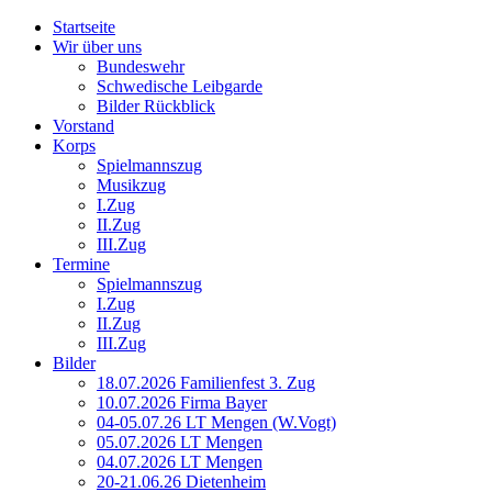
Startseite
Wir über uns
Bundeswehr
Schwedische Leibgarde
Bilder Rückblick
Vorstand
Korps
Spielmannszug
Musikzug
I.Zug
II.Zug
III.Zug
Termine
Spielmannszug
I.Zug
II.Zug
III.Zug
Bilder
18.07.2026 Familienfest 3. Zug
10.07.2026 Firma Bayer
04-05.07.26 LT Mengen (W.Vogt)
05.07.2026 LT Mengen
04.07.2026 LT Mengen
20-21.06.26 Dietenheim