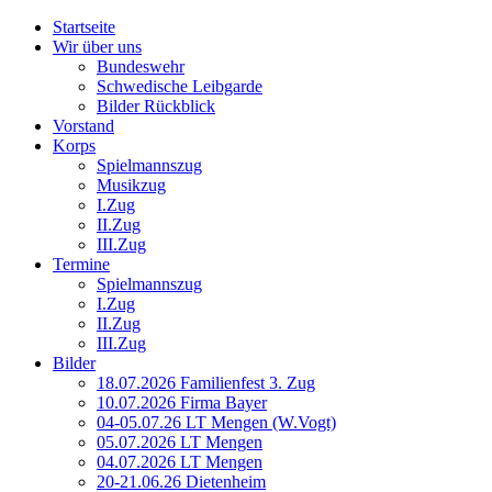
Startseite
Wir über uns
Bundeswehr
Schwedische Leibgarde
Bilder Rückblick
Vorstand
Korps
Spielmannszug
Musikzug
I.Zug
II.Zug
III.Zug
Termine
Spielmannszug
I.Zug
II.Zug
III.Zug
Bilder
18.07.2026 Familienfest 3. Zug
10.07.2026 Firma Bayer
04-05.07.26 LT Mengen (W.Vogt)
05.07.2026 LT Mengen
04.07.2026 LT Mengen
20-21.06.26 Dietenheim