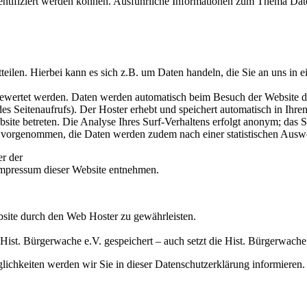
dentifiziert werden können. Ausführliche Informationen zum Thema Dat
eilen. Hierbei kann es sich z.B. um Daten handeln, die Sie an uns in e
gewertet werden. Daten werden automatisch beim Besuch der Website du
es Seitenaufrufs). Der Hoster erhebt und speichert automatisch in Ihren
bsite betreten. Die Analyse Ihres Surf-Verhaltens erfolgt anonym; das 
vorgenommen, die Daten werden zudem nach einer statistischen Auswe
er der
mpressum dieser Website entnehmen.
bsite durch den Web Hoster zu gewährleisten.
st. Bürgerwache e.V. gespeichert – auch setzt die Hist. Bürgerwache 
ichkeiten werden wir Sie in dieser Datenschutzerklärung informieren.