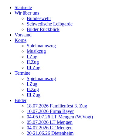
Startseite
Wir über uns
Bundeswehr
Schwedische Leibgarde
Bilder Rückblick
Vorstand
Korps
Spielmannszug
Musikzug
I.Zug
II.Zug
III.Zug
Termine
Spielmannszug
I.Zug
II.Zug
III.Zug
Bilder
18.07.2026 Familienfest 3. Zug
10.07.2026 Firma Bayer
04-05.07.26 LT Mengen (W.Vogt)
05.07.2026 LT Mengen
04.07.2026 LT Mengen
20-21.06.26 Dietenheim