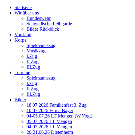
Startseite
Wir über uns
Bundeswehr
Schwedische Leibgarde
Bilder Rückblick
Vorstand
Korps
Spielmannszug
Musikzug
I.Zug
II.Zug
III.Zug
Termine
Spielmannszug
I.Zug
II.Zug
III.Zug
Bilder
18.07.2026 Familienfest 3. Zug
10.07.2026 Firma Bayer
04-05.07.26 LT Mengen (W.Vogt)
05.07.2026 LT Mengen
04.07.2026 LT Mengen
20-21.06.26 Dietenheim