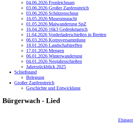
04.06.2026 Fronleichnam
03.06.2026 Großer Zapfenstreich
03.06.2026 Schützenschnur
16.05.2026 Museumsnacht
01.05.2026 Maiwanderung SpZ
16.04.2026 16k3 Gedenkmarsch
11.04.2026 Vorderladerschießen in Bretten
06.03.2026 Korpsversammlung
18.01.2026 Landschafstreffen
17.01.2026 Mengen
06.01.2026 Winterwanderung
04.01.2026 Neujahrsschießen
Jahresrückblick 2025
Schießstand
Belegung
Großer Zapfenstreich
Geschichte und Entwicklung
Bürgerwach - Lied
Ehinger