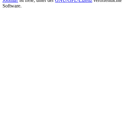
Joomla!
ist freie, unter der
GNU/GPL-Lizenz
veröffentlichte
Software.